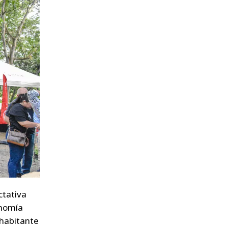
ctativa
onomía
 habitante