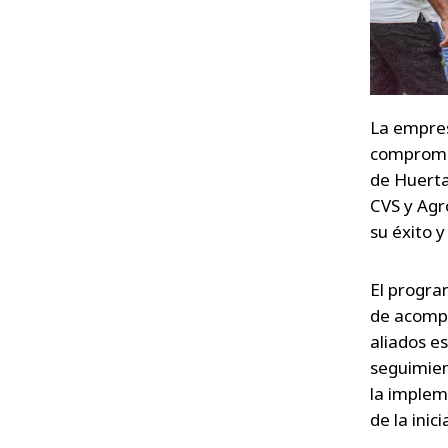
La empres
compromis
de Huertas
CVS y Agro
su éxito y
El progra
de acompa
aliados es
seguimien
la impleme
de la inici