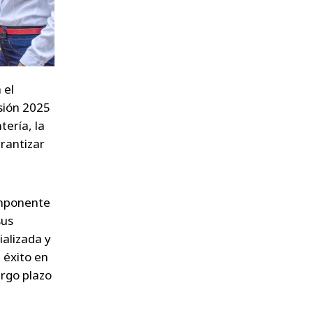
 el
sión 2025
tería, la
arantizar
omponente
sus
ializada y
 éxito en
argo plazo