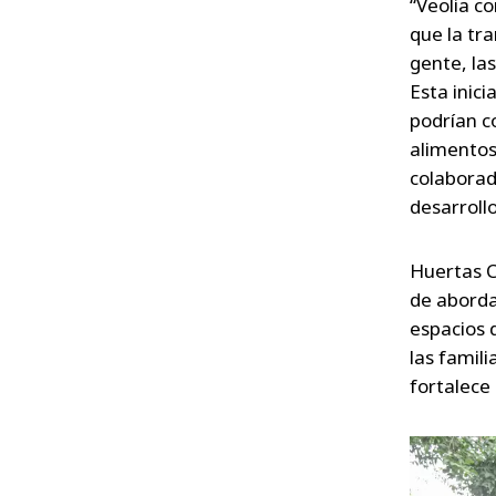
“Veolia c
que la tr
gente, las
Esta inici
podrían co
alimentos”
colaborad
desarroll
Huertas C
de aborda
espacios 
las famili
fortalece 