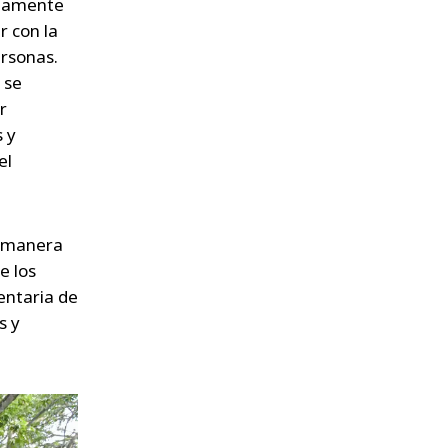
ctamente
r con la
ersonas.
 se
r
s y
el
a manera
e los
entaria de
s y