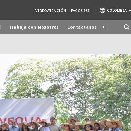
COLOMBIA
VIDEOATENCIÓN
PAGOS PSE
d
Trabaja con Nosotros
Contáctanos
Marcas de especialidad
AIR QUALITY
ENGINEERING & CONSULTING
HAZARDOUS WASTE EUROPE
INDUSTRIAS SOLUCIONES GLOBALES
NUCLEAR SOLUTIONS
OFIS
SEDE BENELUX
VEOLIA AGRICULTURE