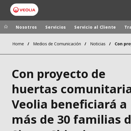
Nosotros
Servicios
Servicio al Cliente
Tr
Home
Medios de Comunicación
Noticias
Grupo Veolia
Presencia
AMÉRICA LAT
VEOLIA.COM
Con proyecto de
AUSTRALIA Y
CAMPUS
EUROPA
huertas comunitari
FUNDACIÓN
INSTITUTO
Veolia beneficiará a
más de 30 familias 