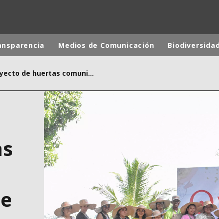
ansparencia
Medios de Comunicación
Biodiversida
Con proyecto de huertas comunitarias Veolia beneficiará a más de 30 familias de Sierra Chiquita
 mundial
INA
NORTEAMÉRICA
 NUEVA ZELANDA
ÁFRICA Y ORIENTE MEDIO
ÁSIA
as
de