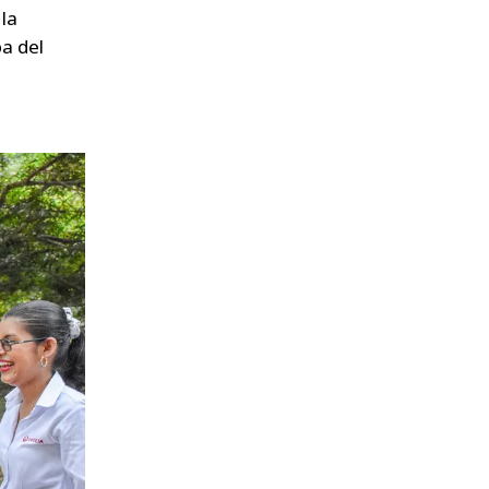
la
a del